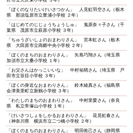
「ぼくのなりたいけいさつかん」 人見虹羽空さん（栃木
県 那須塩原市立豊浦小学校 ２年）
「はじめてのじじょうちょうしゅ」 鬼原奈々子さん（千
葉県 茂原市立萩原小学校 ３年）
「ちゅうざいしょのおまわりさん」 宮本虹さん（栃木
県 大田原市立両郷中央小学校 ２年）
「ぼくのまちのおまわりさん」 矢島巧翔さん（埼玉県
加須市立大桑小学校 １年）
「お父さんはかっこいいな」 中村祐晴さん（埼玉県 戸
田市立笹目小学校 ３年）
「ぼくの身近なおまわりさん」 鈴木綾真さん（福島県
会津美里町立新鶴小学校 ３年）
「わたしのまちのおまわりさん」 中村里愛さん（奈良
県 私立帝塚山小学校 １年）
「けいさつしょをしかるおまわりさん」 花見虹春さん
（神奈川県 横浜市立二つ橋小学校 ２年）
「ぼくのまちのおまわりさん」 明田侑己さん（静岡県