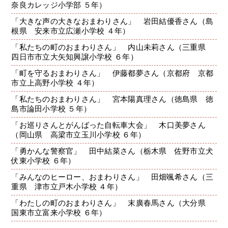
奈良カレッジ小学部 ５年）
「大きな声の大きなおまわりさん」 岩田結優香さん（島
根県 安来市立広瀬小学校 ４年）
「私たちの町のおまわりさん」 内山未莉さん（三重県
四日市市立大矢知興譲小学校 ６年）
「町を守るおまわりさん」 伊藤都夢さん（京都府 京都
市立上高野小学校 ４年）
「私たちのおまわりさん」 宮本陽真理さん（徳島県 徳
島市論田小学校 ５年）
「お巡りさんとがんばった自転車大会」 木口美夢さん
（岡山県 高梁市立玉川小学校 ６年）
「勇かんな警察官」 田中結菜さん（栃木県 佐野市立犬
伏東小学校 ６年）
「みんなのヒーロー、おまわりさん」 田畑颯希さん（三
重県 津市立戸木小学校 ４年）
「わたしの町のおまわりさん」 末廣春馬さん（大分県
国東市立富来小学校 ６年）