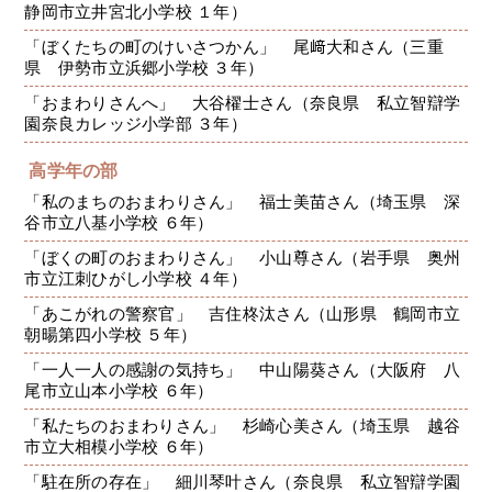
静岡市立井宮北小学校 １年）
「ぼくたちの町のけいさつかん」 尾﨑大和さん（三重
県 伊勢市立浜郷小学校 ３年）
「おまわりさんへ」 大谷櫂士さん（奈良県 私立智辯学
園奈良カレッジ小学部 ３年）
高学年の部
「私のまちのおまわりさん」 福士美苗さん（埼玉県 深
谷市立八基小学校 ６年）
「ぼくの町のおまわりさん」 小山尊さん（岩手県 奥州
市立江刺ひがし小学校 ４年）
「あこがれの警察官」 吉住柊汰さん（山形県 鶴岡市立
朝暘第四小学校 ５年）
「一人一人の感謝の気持ち」 中山陽葵さん（大阪府 八
尾市立山本小学校 ６年）
「私たちのおまわりさん」 杉崎心美さん（埼玉県 越谷
市立大相模小学校 ６年）
「駐在所の存在」 細川琴叶さん（奈良県 私立智辯学園