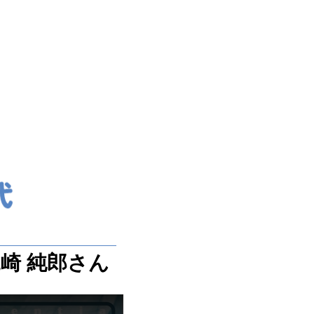
崎 純郎さん