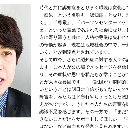
時代と共に認知症をとりまく環境は変化し
「痴呆」という名称も「認知症」となり、
く」、「尊厳」、「パーソンセンタードケ
ェ」といった言葉であふれる社会になりま
方に寄り添うと共に、人格や尊厳は失われ
の転換が起き、現在は地域社会の中で、一
いくことが到達点とされています。
そして昨今、さらに認知症に対する人々の
ます。ご本人が公の場でメッセージを発信
り、その症状や思いを私たちが学ぶことが
とが大きな要因です。「（記憶が）瞬間的
いということは明日に自信がもてないんで
障害を、私たちはド忘れやちょっとした物
えがちですが、こうした本人たちの言葉を
認識不足を感じます。その一方で、「まだ
きないことだけをサポートしてほしい」「
はない」など前向きな発言も見られます。