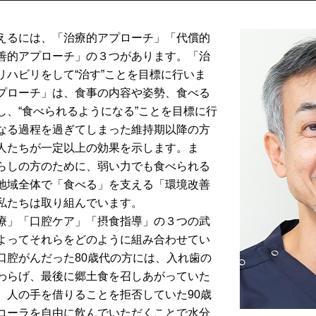
えるには、「治療的アプローチ」「代償的
善的アプローチ」の３つがあります。「治
リハビリをして“治す”ことを目標に行いま
プローチ」は、食事の内容や姿勢、食べる
し、“食べられるようになる”ことを目標に行
なる過程を過ぎてしまった維持期以降の方
人たちが一定以上の効果を示します。ま
らしの方のために、弱い力でも食べられる
地域全体で「食べる」を支える「環境改善
私たちは取り組んでいます。
療」「口腔ケア」「摂食指導」の３つの武
よってそれらをどのように組み合わせてい
口腔がんだった80歳代の方には、入れ歯の
わらげ、最後に郷土食を召しあがっていた
。人の手を借りることを拒否していた90歳
コーラを自由に飲んでいただくことで水分