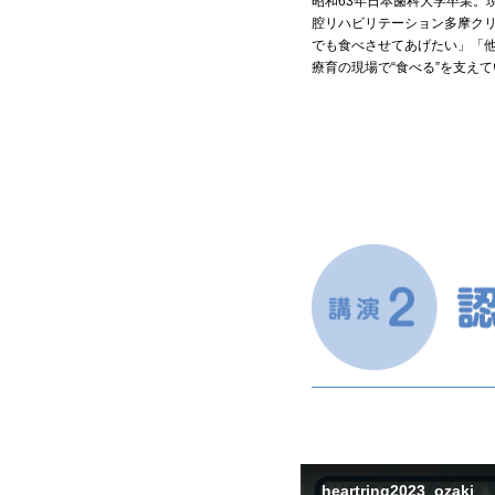
昭和63年日本歯科大学卒業。
腔リハビリテーション多摩ク
でも食べさせてあげたい」「
療育の現場で“食べる”を支え
heartring2023_ozaki